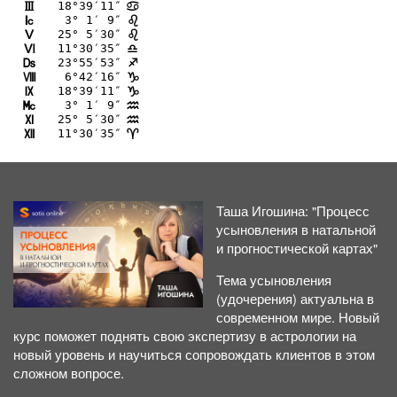
18°39′11″
I
>
 3° 1′ 9″
J
?
25° 5′30″
K
?
11°30′35″
L
A
23°55′53″
M
C
 6°42′16″
N
D
18°39′11″
O
D
 3° 1′ 9″
P
E
25° 5′30″
Q
E
11°30′35″
R
;
Таша Игошина: "Процесс
усыновления в натальной
и прогностической картах"
Тема усыновления
(удочерения) актуальна в
современном мире. Новый
курс поможет поднять свою экспертизу в астрологии на
новый уровень и научиться сопровождать клиентов в этом
сложном вопросе.