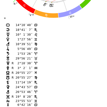
4
J
r
11
21
y
?
R
A
26
@
K
12
L
tr
14°10′40″
n
>
18°41′ 7″
o
B
10° 1′30″
p
?
 1°27′56″
q
=
10°39′51″
r
@
 5°56′49″
s
>
 1°53′26″
t
;
29°56′21″
u
<
R  2°10′30″
v
;
R  3° 2′ 1″
w
E
R 20°55′27″
x
F
R 20°55′27″
y
@
11°14′19″
z
B
24°43′57″
{
>
26°53′46″
|
;
R 19° 8′20″
}
B
23°55′53″
G
=
 6°42′16″
H
>