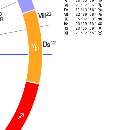
23°55′59″
K
@
21° 2′55″
L
B
11°43′56″
M
D
3
23
22°39′58″
N
N
D
R
 5°32′ 3″
O
E
23°29′33″
P
E
23°55′59″
Q
F
21° 2′55″
R
<
12
M
D
C