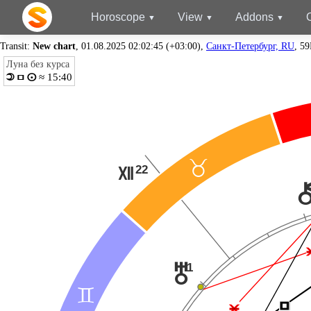
Horoscope
View
Addons
Transit:
New chart
, 01.08.2025 02:02:45 (+03:00),
Санкт-Петербург, RU
, 5
Луна без курса
Í
≈ 15:40
o
n
<
22
R
1
u
=
Í
Í
Ë