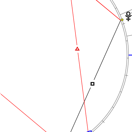
w
Ï
Í
Ï