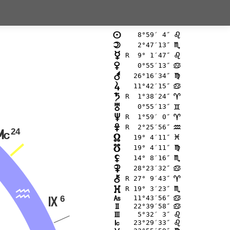
 8°59′ 4″
n
?
 2°47′13″
o
B
R  9° 1′47″
p
?
 0°55′13″
q
>
26°16′34″
r
@
11°42′15″
s
>
R  1°38′24″
t
;
 0°55′13″
u
=
R  1°59′ 0″
v
;
R  2°25′56″
w
E
24
P
19° 4′11″
x
F
19° 4′11″
y
@
14° 8′16″
z
B
28°23′32″
{
>
R 27° 9′43″
|
;
R 19° 3′23″
}
B
E
6
11°43′56″
G
>
O
22°39′58″
H
>
 5°32′ 3″
I
?
23°29′33″
J
?