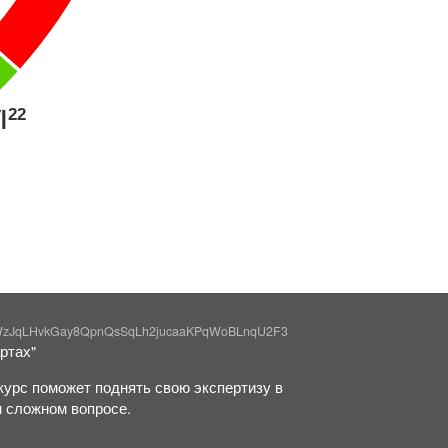
22
L
WzJqLHvkGay8QpnQsSqLh2jucaaKPqWoBLnqU2F3
ртах"
курс поможет поднять свою экспертизу в
м сложном вопросе.