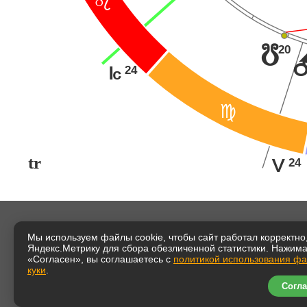
?
20
y
24
J
@
tr
24
K
Мы используем файлы cookie, чтобы сайт работал корректно,
Таша Иг
Яндекс.Метрику для сбора обезличенной статистики. Нажим
«Согласен», вы соглашаетесь с
политикой использования ф
Тема ус
куки
.
астроло
Согла
Начало 