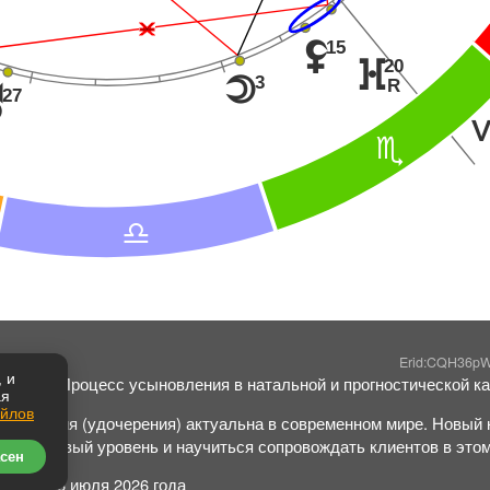
Ë
15
z
20
}
3
R
o
r
27
B
A
Erid:CQH36p
 и
ошина: "Процесс усыновления в натальной и прогностической ка
ая
айлов
ыновления (удочерения) актуальна в современном мире. Новый 
гии на новый уровень и научиться сопровождать клиентов в это
сен
курса: 16 июля 2026 года