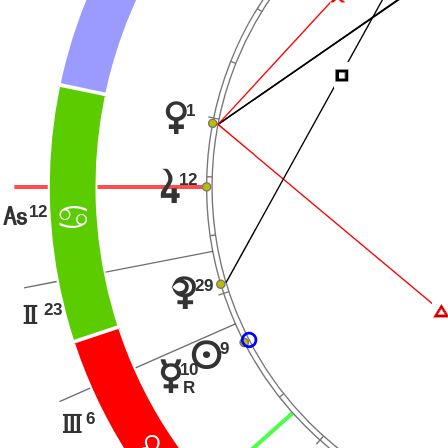
Í
1
q
12
s
12
G
>
29
{
23
H
9
n
10
p
R
6
I